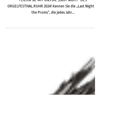
Das große Finale. Mit allen 6
Ruhrkantoren in der
Kreuzeskirche Essen
FEIERN SIE MIT UNS DIE „LAST NIGHT“ DES
ORGELFESTIVAL.RUHR 2024! Kennen Sie die „Last Night of
the Proms“, die jedes Jahr...