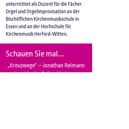
unterrichtet als Dozent für die Fächer
Orgel und Orgelimprovisation an der
Bischöflichen Kirchenmusikschule in
Essen und an der Hochschule für
Kirchenmusik Herford-Witten.
Schauen Sie mal...
„Kreuzwege“ – Jonathan Reimann
tanzt in der Gelsenkirchener
Nicolai-Kirche zu
Johann Pachelbels Ciacona f-Moll,
an der Orgel: Andreas Fröhling.